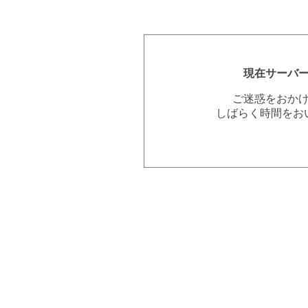
現在サーバ
ご迷惑をおか
しばらく時間をお