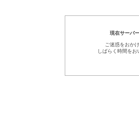
現在サーバ
ご迷惑をおか
しばらく時間をお