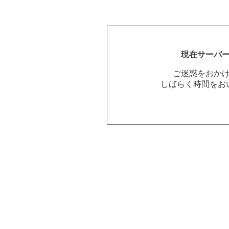
現在サーバ
ご迷惑をおか
しばらく時間をお