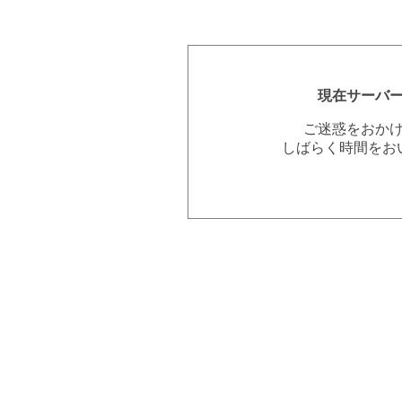
現在サーバ
ご迷惑をおか
しばらく時間をお