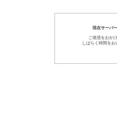
現在サーバ
ご迷惑をおか
しばらく時間をお