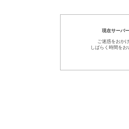
現在サーバ
ご迷惑をおか
しばらく時間をお