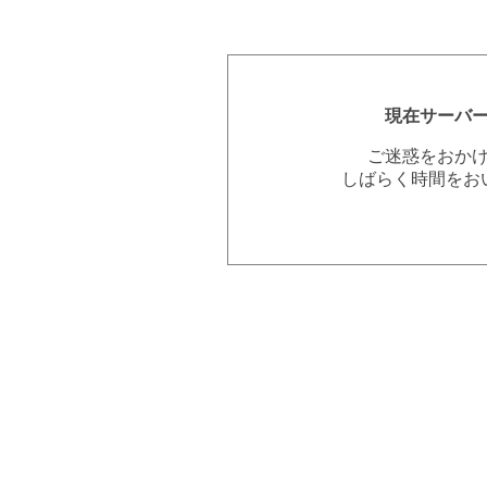
現在サーバ
ご迷惑をおか
しばらく時間をお