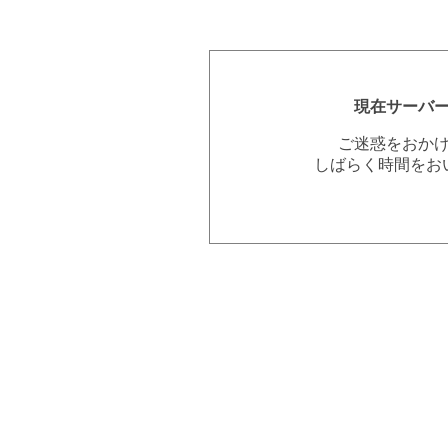
現在サーバ
ご迷惑をおか
しばらく時間をお