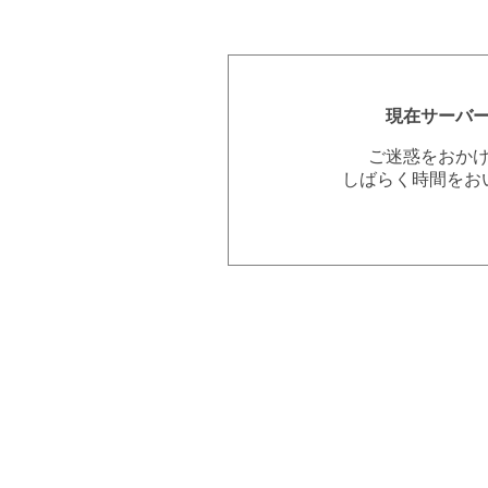
現在サーバ
ご迷惑をおか
しばらく時間をお