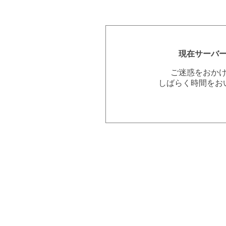
現在サーバ
ご迷惑をおか
しばらく時間をお