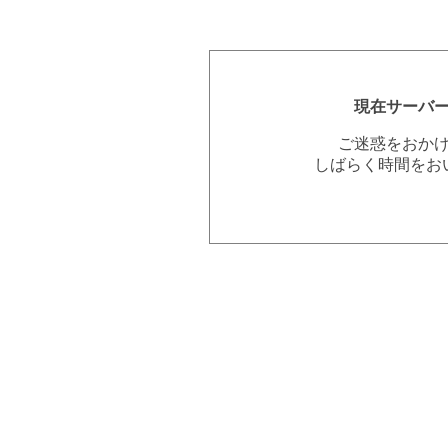
現在サーバ
ご迷惑をおか
しばらく時間をお