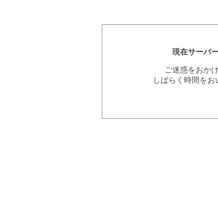
現在サーバ
ご迷惑をおか
しばらく時間をお