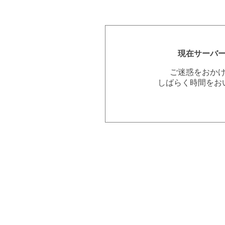
現在サーバ
ご迷惑をおか
しばらく時間をお