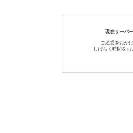
現在サーバ
ご迷惑をおか
しばらく時間をお