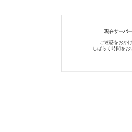
現在サーバ
ご迷惑をおか
しばらく時間をお