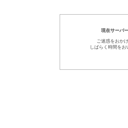
現在サーバ
ご迷惑をおか
しばらく時間をお