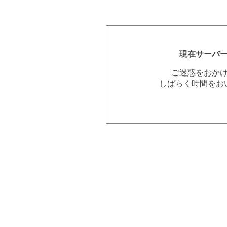
現在サーバ
ご迷惑をおか
しばらく時間をお