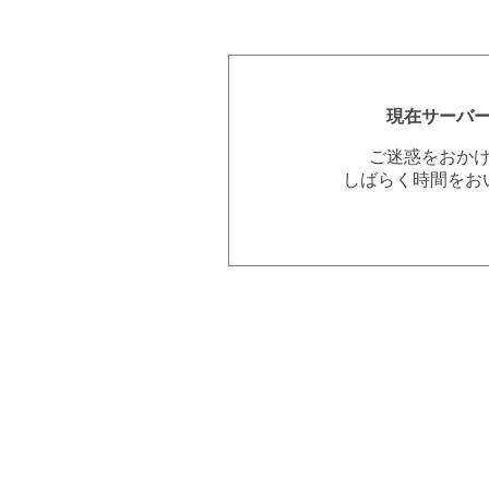
現在サーバ
ご迷惑をおか
しばらく時間をお