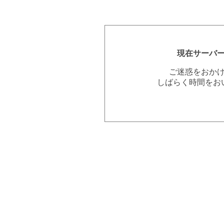
現在サーバ
ご迷惑をおか
しばらく時間をお