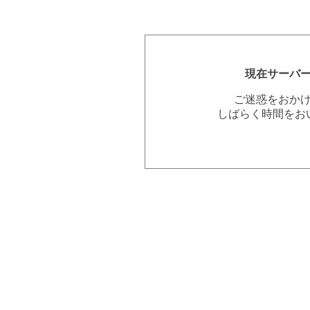
現在サーバ
ご迷惑をおか
しばらく時間をお