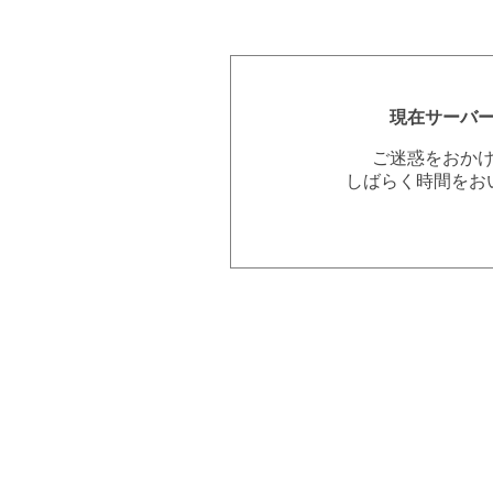
現在サーバ
ご迷惑をおか
しばらく時間をお