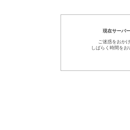
現在サーバ
ご迷惑をおか
しばらく時間をお