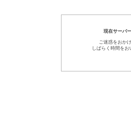
現在サーバ
ご迷惑をおか
しばらく時間をお