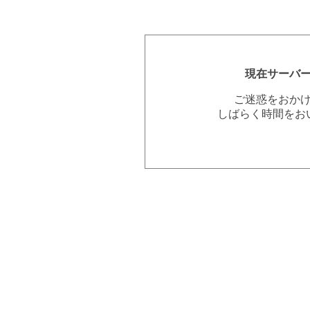
現在サーバ
ご迷惑をおか
しばらく時間をお