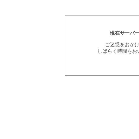
現在サーバ
ご迷惑をおか
しばらく時間をお