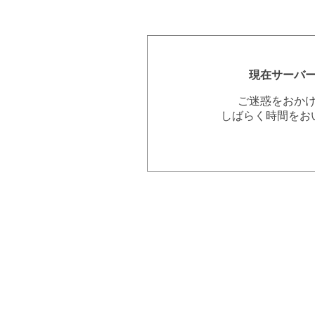
現在サーバ
ご迷惑をおか
しばらく時間をお