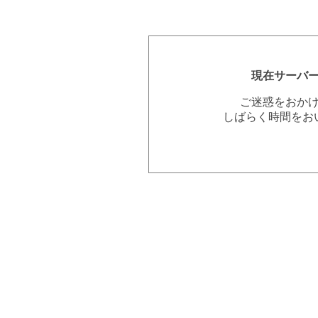
現在サーバ
ご迷惑をおか
しばらく時間をお