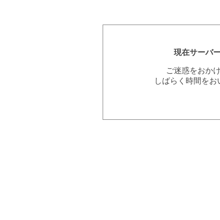
現在サーバ
ご迷惑をおか
しばらく時間をお