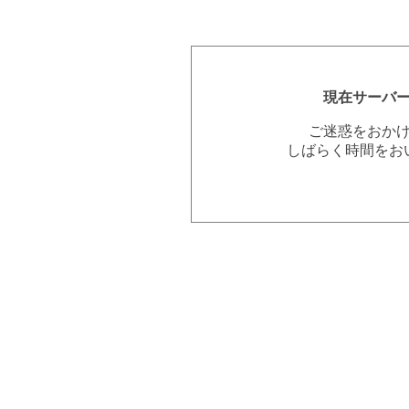
現在サーバ
ご迷惑をおか
しばらく時間をお