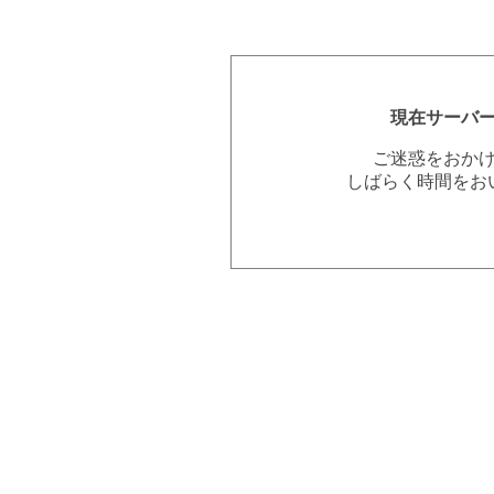
現在サーバ
ご迷惑をおか
しばらく時間をお