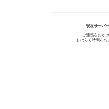
現在サーバ
ご迷惑をおか
しばらく時間をお