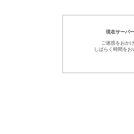
現在サーバ
ご迷惑をおか
しばらく時間をお