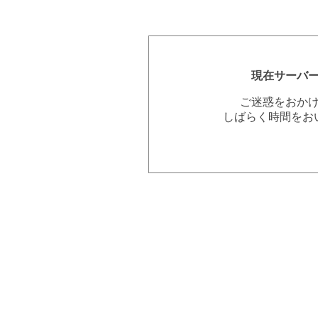
現在サーバ
ご迷惑をおか
しばらく時間をお