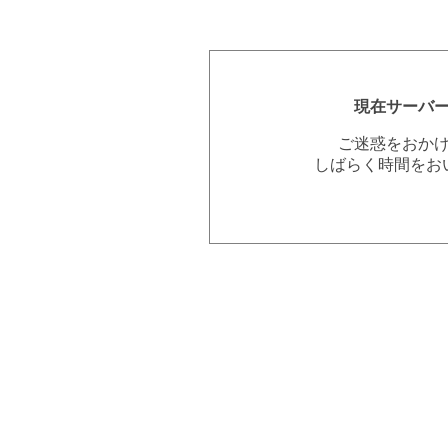
現在サーバ
ご迷惑をおか
しばらく時間をお