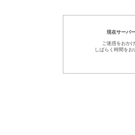
現在サーバ
ご迷惑をおか
しばらく時間をお