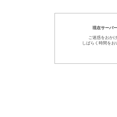
現在サーバ
ご迷惑をおか
しばらく時間をお