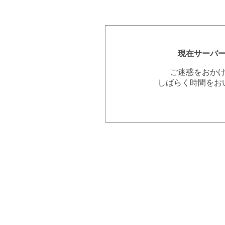
現在サーバ
ご迷惑をおか
しばらく時間をお