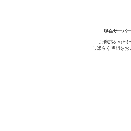
現在サーバ
ご迷惑をおか
しばらく時間をお