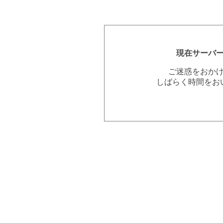
現在サーバ
ご迷惑をおか
しばらく時間をお