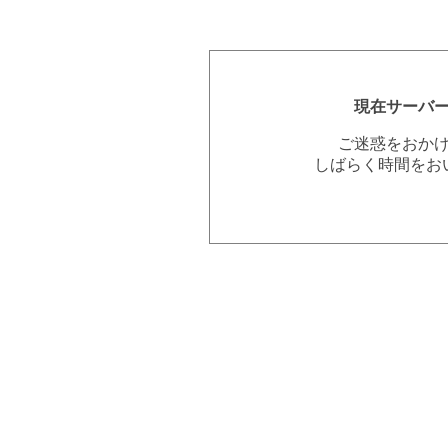
現在サーバ
ご迷惑をおか
しばらく時間をお