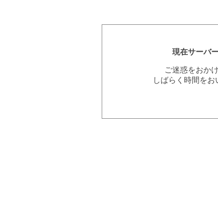
現在サーバ
ご迷惑をおか
しばらく時間をお