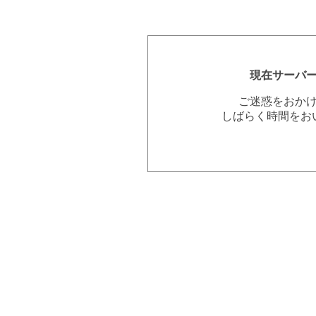
現在サーバ
ご迷惑をおか
しばらく時間をお