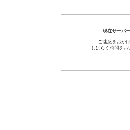
現在サーバ
ご迷惑をおか
しばらく時間をお