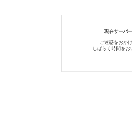
現在サーバ
ご迷惑をおか
しばらく時間をお