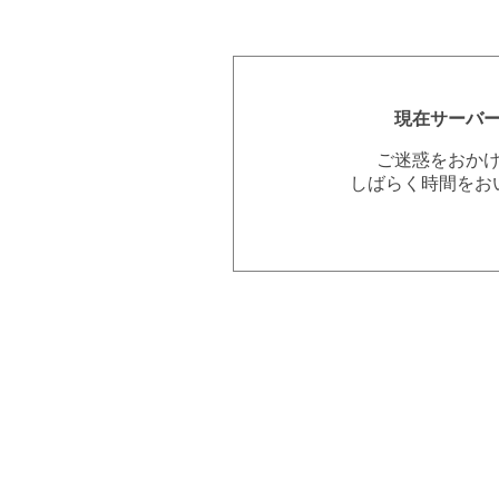
現在サーバ
ご迷惑をおか
しばらく時間をお