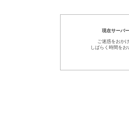
現在サーバ
ご迷惑をおか
しばらく時間をお