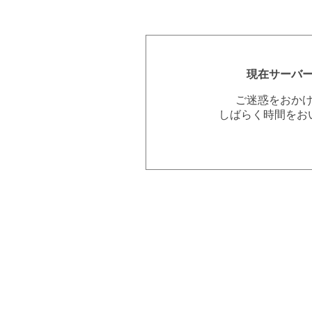
現在サーバ
ご迷惑をおか
しばらく時間をお