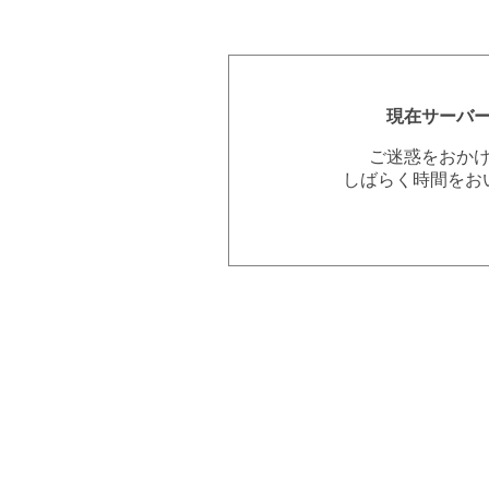
現在サーバ
ご迷惑をおか
しばらく時間をお