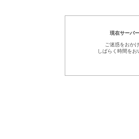
現在サーバ
ご迷惑をおか
しばらく時間をお