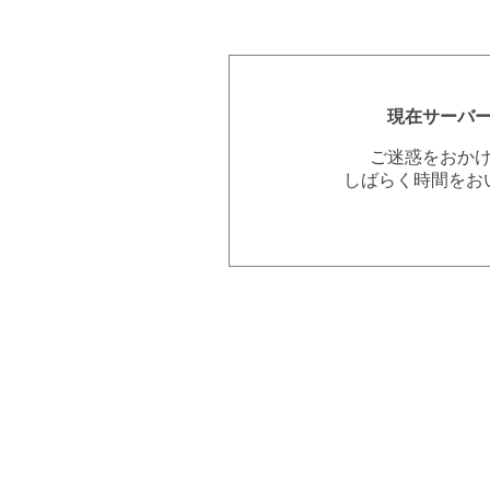
現在サーバ
ご迷惑をおか
しばらく時間をお